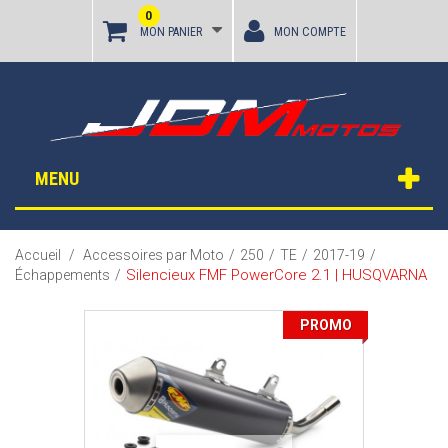
0
MON PANIER
MON COMPTE
MENU
Accueil
/
Accessoires par Moto
/
250
/
TE
/
2017-19
/
Silencieux FMF PowerCore 2.1 | HUSQVARNA
Échappements
/
PROMO