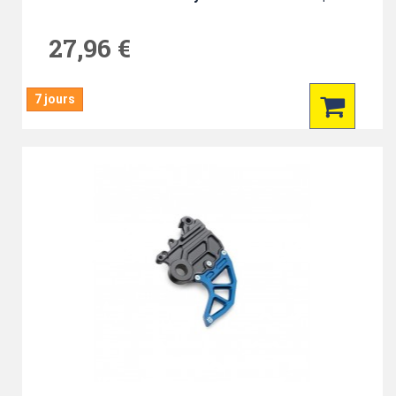
27,96 €
7 jours