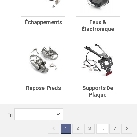
Échappements
Feux &
Électronique
Repose-Pieds
Supports De
Plaque
--
Tri
1
2
3
...
7