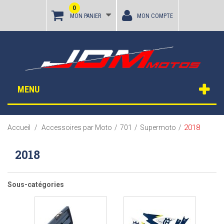
0
MON PANIER
MON COMPTE
MENU
2018
Accueil
/
Accessoires par Moto
/
701
/
Supermoto
/
2018
Sous-catégories