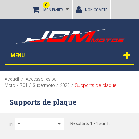
0
MON PANIER
MON COMPTE
MENU
Accueil
/
Accessoires par
Supports de plaque
Moto
/
701
/
Supermoto
/
2022
/
Supports de plaque
Résultats 1 - 1 sur 1.
--
Tri