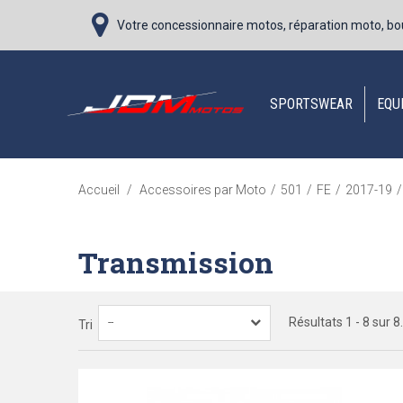
Votre concessionnaire motos, réparation moto, bo
SPORTSWEAR
EQU
Accueil
/
Accessoires par Moto
/
501
/
FE
/
2017-19
/
Transmission
Résultats 1 - 8 sur 8.
--
Tri