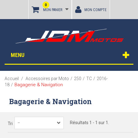
0
MON PANIER
MON COMPTE
MENU
Accueil
/
Accessoires par Moto
/
250
/
TC
/
2016-
Bagagerie & Navigation
18
/
Bagagerie & Navigation
Résultats 1 - 1 sur 1.
--
Tri