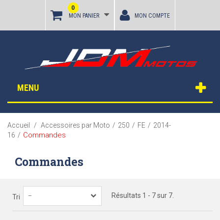
0
MON PANIER
MON COMPTE
MENU
Accueil
/
Accessoires par Moto
/
250
/
FE
/
2014-
Commandes
16
/
Commandes
Résultats 1 - 7 sur 7.
--
Tri