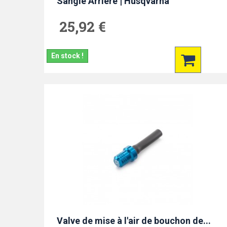
Sangle Arrière | Husqvarna
25,92 €
En stock !
Valve de mise à l'air de bouchon de...