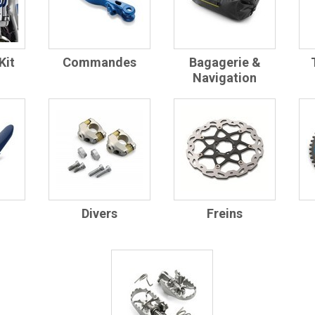
Kit
Commandes
Bagagerie &
Navigation
Divers
Freins