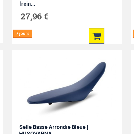
frein...
27,96 €
7 jours
Selle Basse Arrondie Bleue |
HUSQVARNA