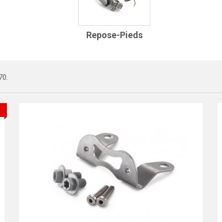
Repose-Pieds
70.