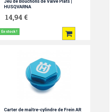
Jeu de Bouchons de Valve Plats |
HUSQVARNA
14,94 €
En stock !
Carter de maître-cylindre de Frein AR