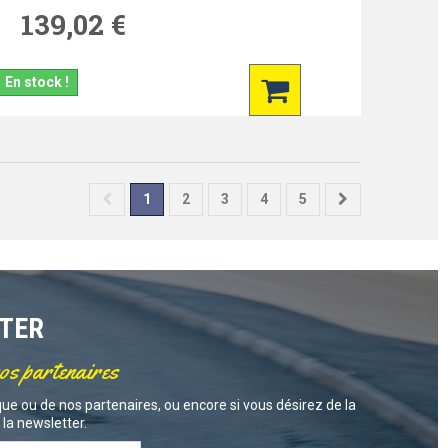
139,02 €
En stock !
1
2
3
4
5
TTER
nos partenaires
ue ou de nos partenaires, ou encore si vous désirez de la
la newsletter.