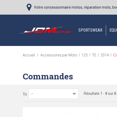
Votre concessionnaire motos, réparation moto, bo
SPORTSWEAR
EQU
C
Accueil
/
Accessoires par Moto
/
125
/
TE
/
2014
/
Commandes
Résultats 1 - 8 sur 8.
--
Tri