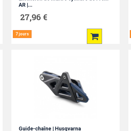
AR |...
27,96 €
7 jours
Guide-chaîne | Husqvarna