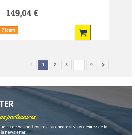
149,04 €
7 jours
1
2
3
...
9
TTER
nos partenaires
ue ou de nos partenaires, ou encore si vous désirez de la
la newsletter.