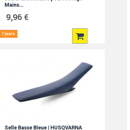
Mains...
9,96 €
7 jours
Selle Basse Bleue | HUSQVARNA