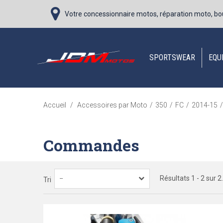
Votre concessionnaire motos, réparation moto, bo
SPORTSWEAR
EQU
Accueil
/
Accessoires par Moto
/
350
/
FC
/
2014-15
/
Commandes
Résultats 1 - 2 sur 2.
--
Tri