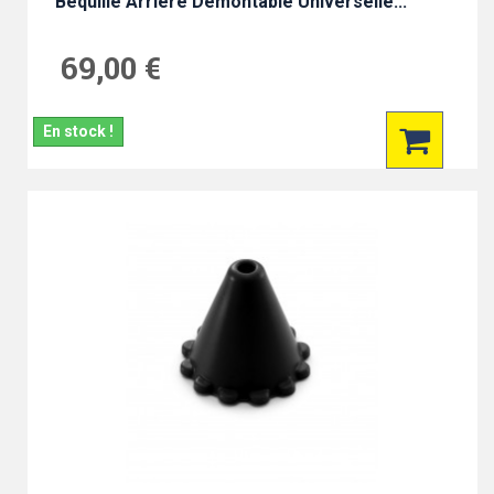
Béquille Arrière Démontable Universelle...
69,00 €
En stock !