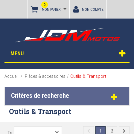
0
MON PANIER
MON COMPTE
MENU
Outils & Transport
Accueil
/
Pièces & accessoires
/
Critères de recherche
Outils & Transport
1
2
--
Tri