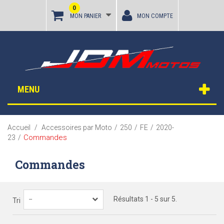
0
MON PANIER
MON COMPTE
MENU
Accueil
/
Accessoires par Moto
/
250
/
FE
/
2020-
Commandes
23
/
Commandes
Résultats 1 - 5 sur 5.
--
Tri