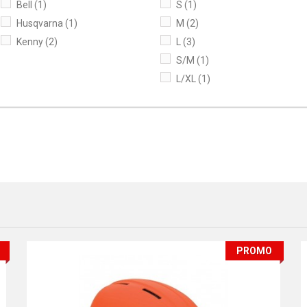
Bell
(1)
S
(1)
Husqvarna
(1)
M
(2)
Kenny
(2)
L
(3)
S/M
(1)
L/XL
(1)
PROMO