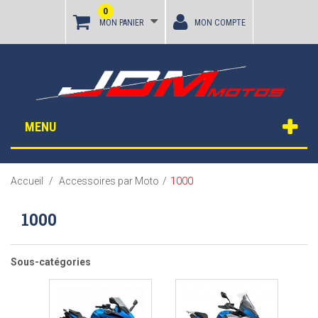
0
MON PANIER
MON COMPTE
MENU
1000
Accueil
/
Accessoires par Moto
/
1000
Sous-catégories