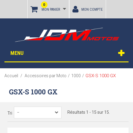
0
MON PANIER
MON COMPTE
MENU
GSX-S 1000 GX
Accueil
/
Accessoires par Moto
/
1000
/
GSX-S 1000 GX
Résultats 1 - 15 sur 15.
--
Tri