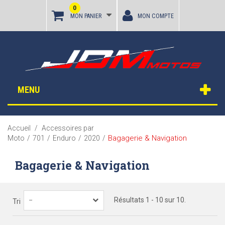
0
MON PANIER
MON COMPTE
MENU
Accueil
/
Accessoires par
Bagagerie & Navigation
Moto
/
701
/
Enduro
/
2020
/
Bagagerie & Navigation
Résultats 1 - 10 sur 10.
--
Tri