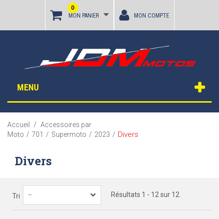
0
MON PANIER
MON COMPTE
MENU
Accueil
/
Accessoires par
Divers
Moto
/
701
/
Supermoto
/
2023
/
Divers
Résultats 1 - 12 sur 12.
--
Tri