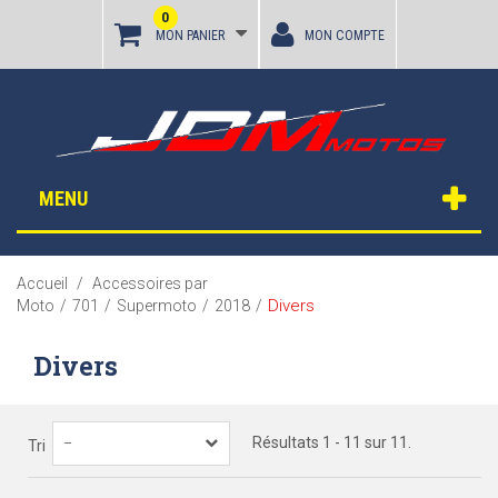
0
MON PANIER
MON COMPTE
MENU
Accueil
/
Accessoires par
Divers
Moto
/
701
/
Supermoto
/
2018
/
Divers
Résultats 1 - 11 sur 11.
--
Tri