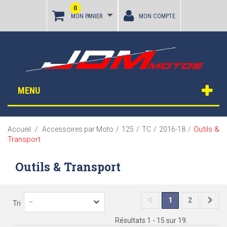
0
MON PANIER
MON COMPTE
MENU
Outils &
Accueil
/
Accessoires par Moto
/
125
/
TC
/
2016-18
/
Transport
Outils & Transport
1
2
--
Tri
Résultats 1 - 15 sur 19.