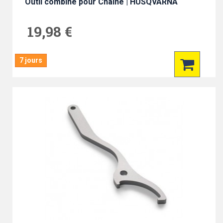
Outil combiné pour Chaîne | HUSQVARNA
19,98 €
7 jours