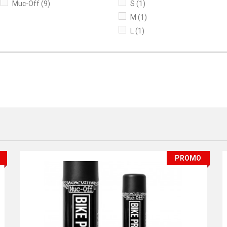
Muc-Off
(9)
S
(1)
M
(1)
L
(1)
PROMO