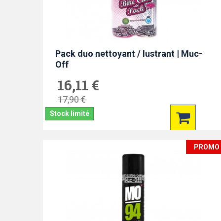
Pack duo nettoyant / lustrant | Muc-
Off
16,11 €
17,90 €
Stock limité
PROMO