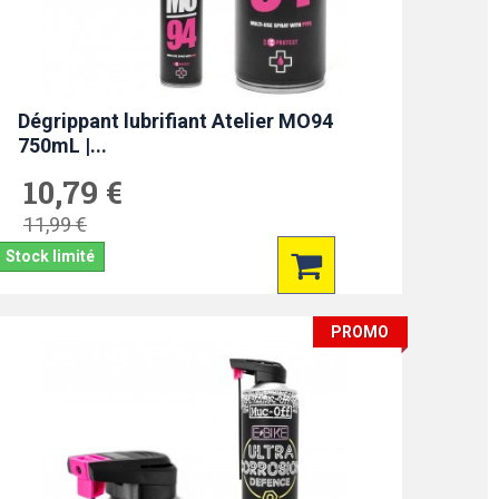
Dégrippant lubrifiant Atelier MO94
750mL |...
10,79 €
11,99 €
Stock limité
PROMO