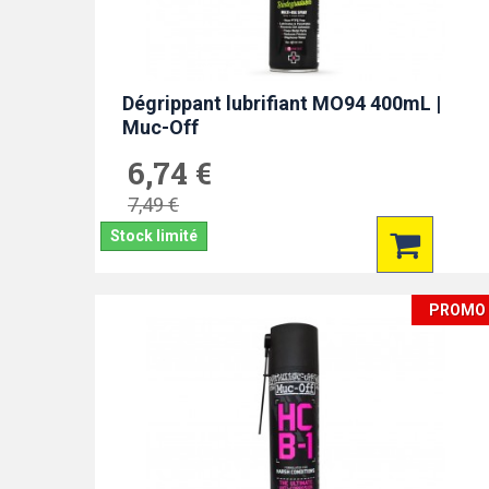
Dégrippant lubrifiant MO94 400mL |
Muc-Off
6,74 €
7,49 €
Stock limité
PROMO