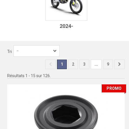
2024-
--
Tri
1
2
3
...
9
Résultats 1 - 15 sur 126.
PROMO