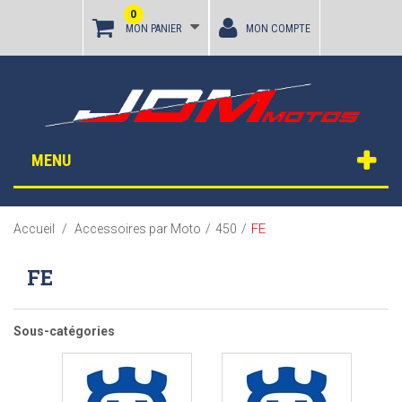
0
MON PANIER
MON COMPTE
MENU
FE
Accueil
/
Accessoires par Moto
/
450
/
FE
Sous-catégories