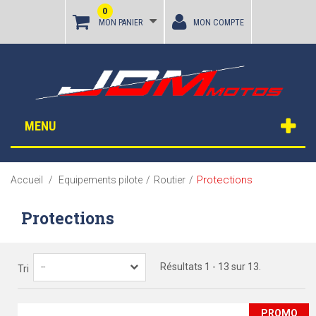
0
MON PANIER
MON COMPTE
MENU
Protections
Accueil
/
Equipements pilote
/
Routier
/
Protections
Résultats 1 - 13 sur 13.
--
Tri
PROMO