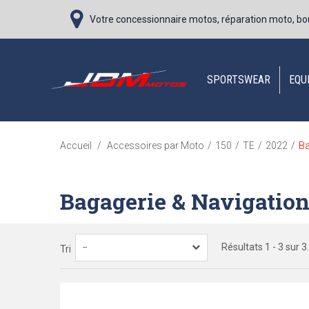
Votre concessionnaire motos, réparation moto, bo
SPORTSWEAR
EQU
Ba
Accueil
/
Accessoires par Moto
/
150
/
TE
/
2022
/
Bagagerie & Navigatio
Résultats 1 - 3 sur 3.
--
Tri