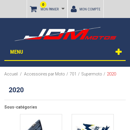
0
MON PANIER
MON COMPTE
MENU
2020
Accueil
/
Accessoires par Moto
/
701
/
Supermoto
/
2020
Sous-catégories