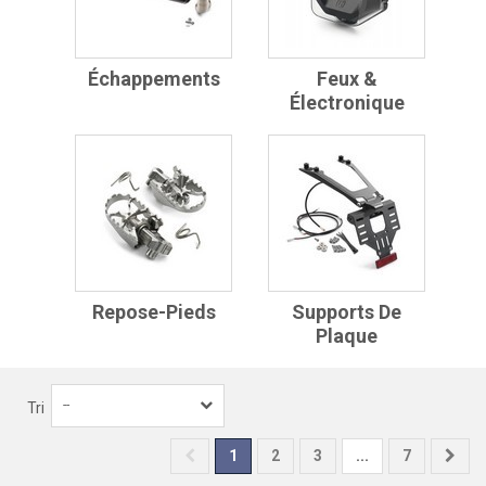
Échappements
Feux &
Électronique
Repose-Pieds
Supports De
Plaque
--
Tri
1
2
3
...
7