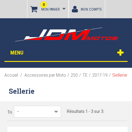
0
MON PANIER
MON COMPTE
MENU
Sellerie
Accueil
/
Accessoires par Moto
/
250
/
TE
/
2017-19
/
Sellerie
Résultats 1 - 3 sur 3.
--
Tri