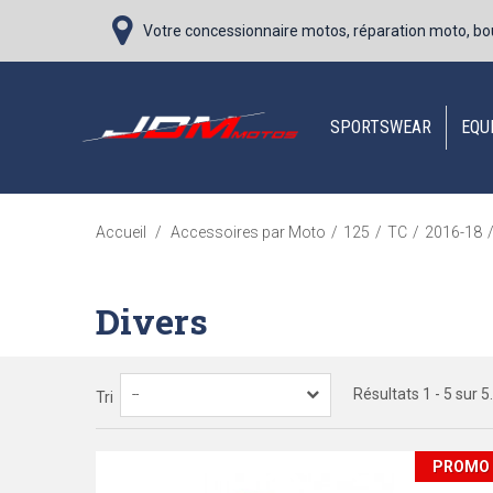
Votre concessionnaire motos, réparation moto, bo
SPORTSWEAR
EQU
Accueil
/
Accessoires par Moto
/
125
/
TC
/
2016-18
Divers
Résultats 1 - 5 sur 5.
--
Tri
PROMO