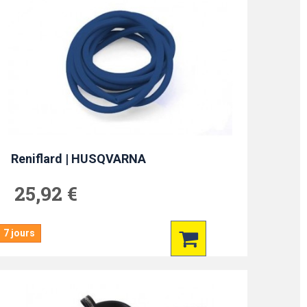
Reniflard | HUSQVARNA
25,92 €
7 jours