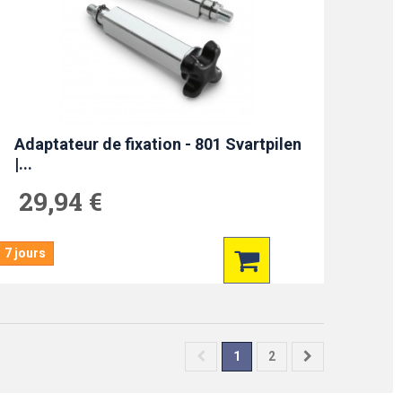
Adaptateur de fixation - 801 Svartpilen
|...
29,94 €
7 jours
1
2