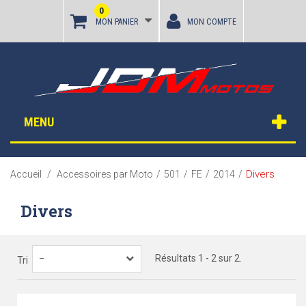
0
MON PANIER
MON COMPTE
MENU
Divers
Accueil
/
Accessoires par Moto
/
501
/
FE
/
2014
/
Divers
Résultats 1 - 2 sur 2.
--
Tri