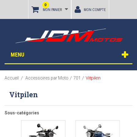
0
MON PANIER
MON COMPTE
MENU
Vitpilen
Accueil
/
Accessoires par Moto
/
701
/
Vitpilen
Sous-catégories