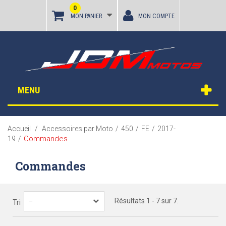
0
MON PANIER
MON COMPTE
MENU
Accueil
/
Accessoires par Moto
/
450
/
FE
/
2017-
Commandes
19
/
Commandes
Résultats 1 - 7 sur 7.
--
Tri