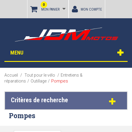
0
MON PANIER
MON COMPTE
MENU
Accueil
/
Tout pour le vélo
/
Entretiens &
Pompes
réparations
/
Outillage
/
Critères de recherche
Pompes