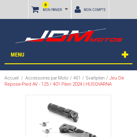
0
MON PANIER
MON COMPTE
MENU
Jeu De
Accueil
/
Accessoires par Moto
/
401
/
Svartpilen
/
Repose-Pied AV - 125 / 401 Pilen 2024 | HUSQVARNA