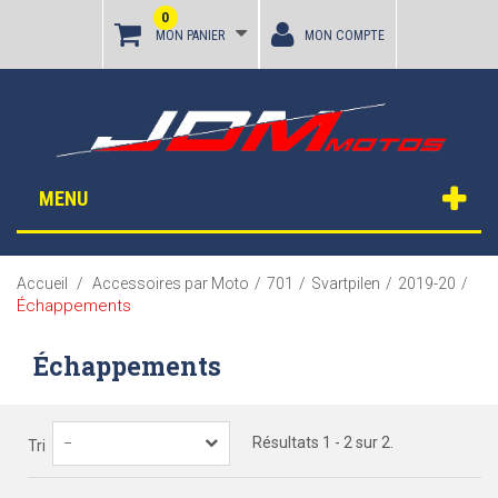
0
MON PANIER
MON COMPTE
MENU
Accueil
/
Accessoires par Moto
/
701
/
Svartpilen
/
2019-20
/
Échappements
Échappements
Résultats 1 - 2 sur 2.
--
Tri