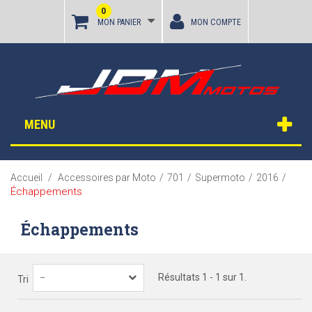
0
MON PANIER
MON COMPTE
MENU
Accueil
/
Accessoires par Moto
/
701
/
Supermoto
/
2016
/
Échappements
Échappements
Résultats 1 - 1 sur 1.
--
Tri