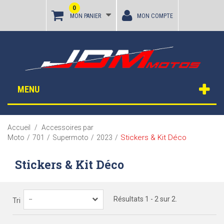
0
MON PANIER
MON COMPTE
MENU
Accueil
/
Accessoires par
Stickers & Kit Déco
Moto
/
701
/
Supermoto
/
2023
/
Stickers & Kit Déco
Résultats 1 - 2 sur 2.
--
Tri