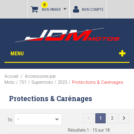
0
MON PANIER
MON COMPTE
MENU
Accueil
/
Accessoires par
Protections & Carénages
Moto
/
701
/
Supermoto
/
2023
/
Protections & Carénages
1
2
--
Tri
Résultats 1 - 15 sur 18.