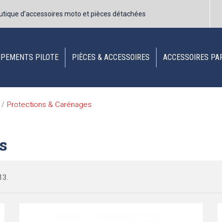
utique d’accessoires moto et pièces détachées
IPEMENTS PILOTE
PIÈCES & ACCESSOIRES
ACCESSOIRES PA
Protections & Carénages
/
s
13.