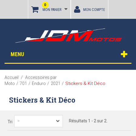
0
MON PANIER
MON COMPTE
MENU
Accueil
/
Accessoires par
Stickers & Kit Déco
Moto
/
701
/
Enduro
/
2021
/
Stickers & Kit Déco
Résultats 1 - 2 sur 2.
--
Tri