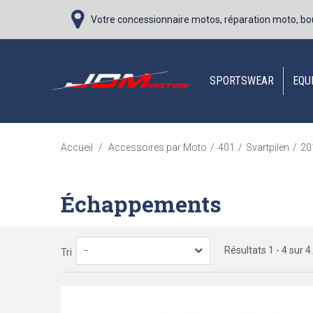
Votre concessionnaire motos, réparation moto, bo
SPORTSWEAR
EQU
Accueil
/
Accessoires par Moto
/
401
/
Svartpilen
/
20
Échappements
Résultats 1 - 4 sur 4.
--
Tri