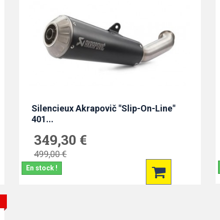
Silencieux Akrapovič "Slip-On-Line"
401...
349,30 €
499,00 €
En stock !