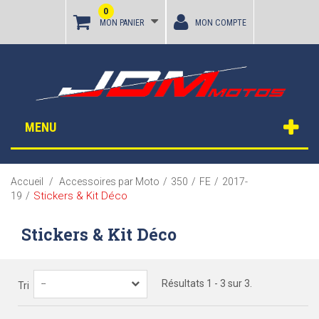
0
MON PANIER
MON COMPTE
MENU
Accueil
/
Accessoires par Moto
/
350
/
FE
/
2017-
Stickers & Kit Déco
19
/
Stickers & Kit Déco
Résultats 1 - 3 sur 3.
--
Tri