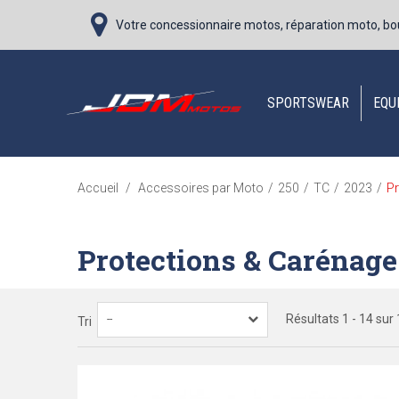
Votre concessionnaire motos, réparation moto, bo
SPORTSWEAR
EQU
P
Accueil
/
Accessoires par Moto
/
250
/
TC
/
2023
/
Protections & Carénage
Résultats 1 - 14 sur 
--
Tri