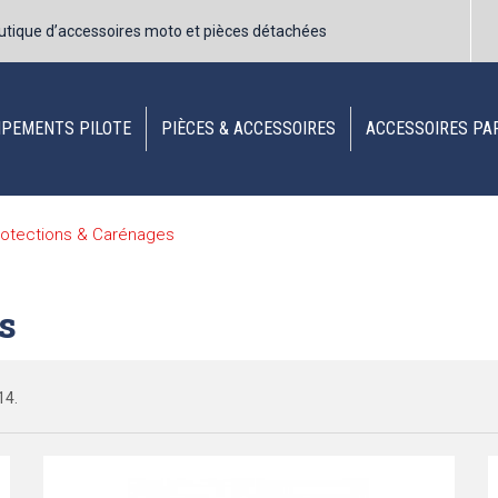
utique d’accessoires moto et pièces détachées
IPEMENTS PILOTE
PIÈCES & ACCESSOIRES
ACCESSOIRES PA
rotections & Carénages
s
14.