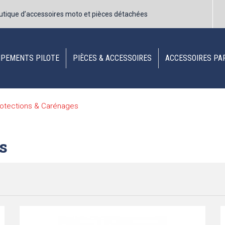
utique d’accessoires moto et pièces détachées
IPEMENTS PILOTE
PIÈCES & ACCESSOIRES
ACCESSOIRES PA
otections & Carénages
s