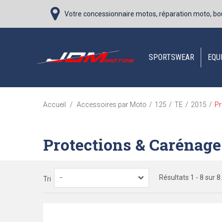
Votre concessionnaire motos, réparation moto, bo
SPORTSWEAR
EQU
Pr
Accueil
/
Accessoires par Moto
/
125
/
TE
/
2015
/
Protections & Carénage
Résultats 1 - 8 sur 8.
--
Tri