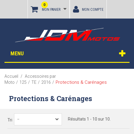
0
MON PANIER
MON COMPTE
MENU
Accueil
/
Accessoires par
Protections & Carénages
Moto
/
125
/
TE
/
2016
/
Protections & Carénages
Résultats 1 - 10 sur 10.
--
Tri