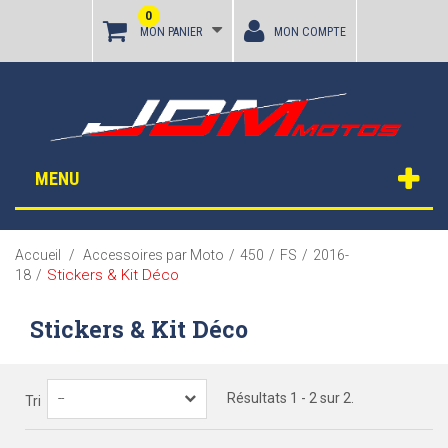
0
MON PANIER
MON COMPTE
MENU
Accueil
/
Accessoires par Moto
/
450
/
FS
/
2016-
Stickers & Kit Déco
18
/
Stickers & Kit Déco
Résultats 1 - 2 sur 2.
--
Tri