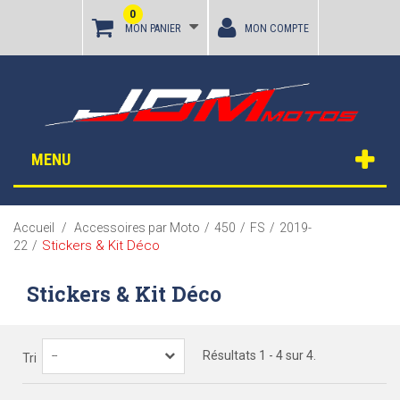
0
MON PANIER
MON COMPTE
MENU
Accueil
/
Accessoires par Moto
/
450
/
FS
/
2019-
Stickers & Kit Déco
22
/
Stickers & Kit Déco
Résultats 1 - 4 sur 4.
--
Tri