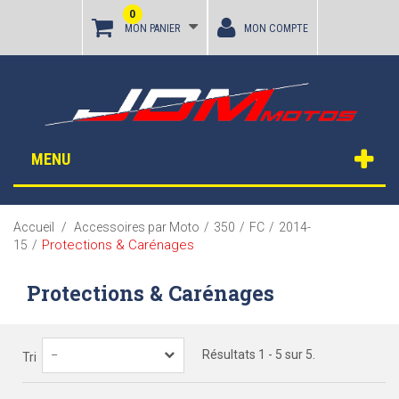
0
MON PANIER
MON COMPTE
MENU
Accueil
/
Accessoires par Moto
/
350
/
FC
/
2014-
Protections & Carénages
15
/
Protections & Carénages
Résultats 1 - 5 sur 5.
--
Tri