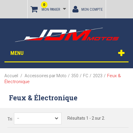
0
MON PANIER
MON COMPTE
MENU
Feux &
Accueil
/
Accessoires par Moto
/
350
/
FC
/
2023
/
Électronique
Feux & Électronique
Résultats 1 - 2 sur 2.
--
Tri