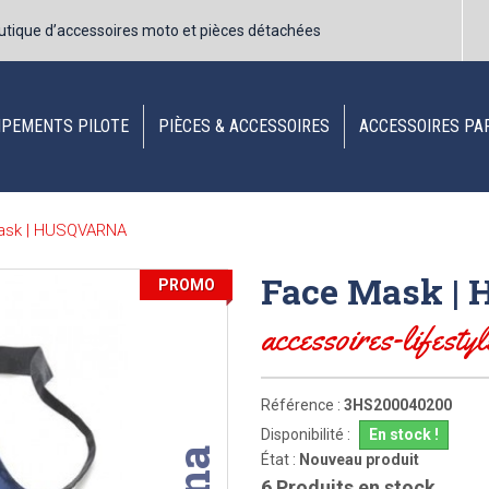
utique d’accessoires moto et pièces détachées
IPEMENTS PILOTE
PIÈCES & ACCESSOIRES
ACCESSOIRES PA
ask | HUSQVARNA
Face Mask |
PROMO
accessoires-lifestyl
Référence :
3HS200040200
Disponibilité :
En stock !
État :
Nouveau produit
6
Produits en stock