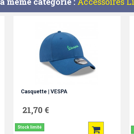
la même catégorie :
Accessoires Li
Casquette | VESPA
21,70 €
Stock limité