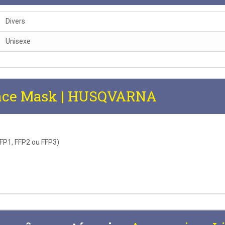
Divers
Unisexe
ace Mask | HUSQVARNA
FFP1, FFP2 ou FFP3)