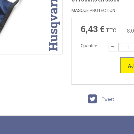
Husqvarna
MASQUE PROTECTION
6,43 €
TTC
8,0
Quantité
AJ
Tweet