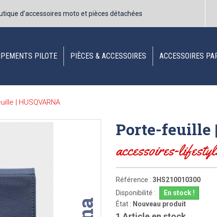
utique d’accessoires moto et pièces détachées
IPEMENTS PILOTE
PIÈCES & ACCESSOIRES
ACCESSOIRES PA
euille | HUSQVARNA
Porte-feuill
accessoires-lifestyl
Référence :
3HS210010300
Disponibilité :
En stock !
État :
Nouveau produit
1
Article en stock