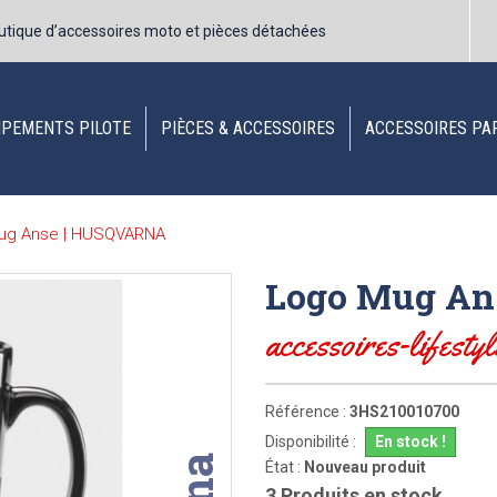
utique d’accessoires moto et pièces détachées
IPEMENTS PILOTE
PIÈCES & ACCESSOIRES
ACCESSOIRES PA
ug Anse | HUSQVARNA
Logo Mug An
accessoires-lifestyl
Référence :
3HS210010700
Disponibilité :
En stock !
État :
Nouveau produit
3
Produits en stock